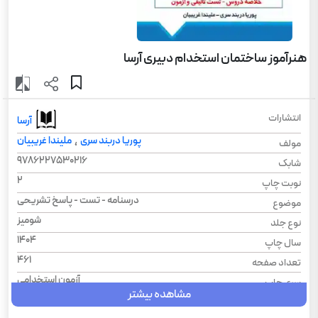
هنرآموز ساختمان استخدام دبیری آرسا
انتشارات
آرسا
پوریا دربند سری
ملیندا غریبیان
،
مولف
9786227530216
شابک
2
نوبت چاپ
درسنامه - تست - پاسخ تشریحی
موضوع
شومیز
نوع جلد
1404
سال چاپ
461
تعداد صفحه
آزمون استخدامی
سری چاپ
مشاهده بیشتر
وزیری
قطع