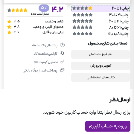
/ 5
4.2
چاپ 1 تا 20
امتیاز کسب شده
چاپ 21 تا 40
چاپ 41 تا 60
ظاهر و کیفیت
3.5
محتوای کاربردی و مفید
3.8
چاپ 61 تا 80
زبان روان و قابل
3.7
چاپ 81 به بالا
دسته بندی های محصول
🕑
پشتیبانی ۲۴ ساعته
🔄
گارانتی سلامت کالا
هنر آموز ساختمان
✅
تضمین کیفیت کالا
آموزش و پرورش
💳
پرداخت امن از درگاه بانکی
کتاب های استخدامی
ارسال نظر
برای ارسال نظر ابتدا وارد حساب کاربری خود شوید.
ورود به حساب کاربری