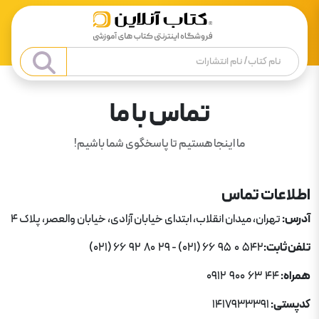
تماس با ما
ما اینجا هستیم تا پاسخگوی شما باشیم!
اطلاعات تماس
آدرس:
تهران، میدان انقلاب، ابتدای خیابان آزادی، خیابان والعصر، پلاک 4
تلفن ثابت:
(021) 66 92 80 29 - (021) 66 95 0 542
همراه:
0912 900 63 44
کدپستی:
1417933391