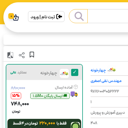
ثبت نام | ورود
0
چهارخونه
چهارخونه
عملکرد
عالی
مهندس نقی اصغری
آماده ارسال
۸۸۰٬۰۰۰
9786003052222
15
%
😍آخرین چاپ
1
۷۴۸٬۰۰۰
تومان
دبیری آموزش و پرورش
۲۲۰٬۰۰۰
408
فقط با
تومان در ۴ قسط