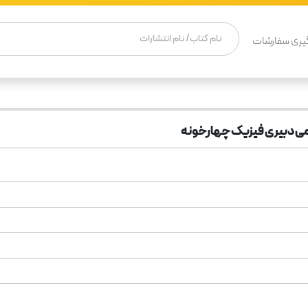
یری سفارشات
ی دبیری فیزیک چهارخونه