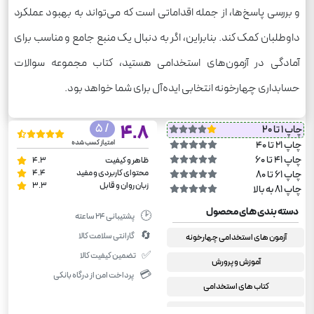
و بررسی پاسخ‌ها، از جمله اقداماتی است که می‌تواند به بهبود عملکرد
داوطلبان کمک کند. بنابراین، اگر به دنبال یک منبع جامع و مناسب برای
آمادگی در آزمون‌های استخدامی هستید، کتاب مجموعه سوالات
حسابداری چهارخونه انتخابی ایده‌آل برای شما خواهد بود.
/ 5
4.8
چاپ 1 تا 20
امتیاز کسب شده
چاپ 21 تا 40
چاپ 41 تا 60
ظاهر و کیفیت
4.3
محتوای کاربردی و مفید
4.4
چاپ 61 تا 80
زبان روان و قابل
3.3
چاپ 81 به بالا
دسته بندی های محصول
🕑
پشتیبانی ۲۴ ساعته
🔄
گارانتی سلامت کالا
آزمون های استخدامی چهارخونه
✅
تضمین کیفیت کالا
آموزش و پرورش
💳
پرداخت امن از درگاه بانکی
کتاب های استخدامی
کتاب های استخدامی