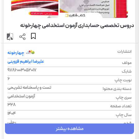
دروس تخصصی حسابداری آزمون استخدامی چهارخونه
انتشارات
چهارخونه
علیرضا ابراهیم قزوینی
مولف
9786003052017
شابک
6
نوبت چاپ
تست و پاسخنامه تشریحی
دسته بندی محتوا
آزمون استخدامی
سری چاپ
328
تعداد صفحه
1404
سال چاپ
رحلی
قطع
مشاهده بیشتر
استخدام دولتی
موضوع