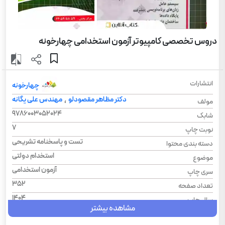
دروس تخصصی کامپیوتر آزمون استخدامی چهارخونه
انتشارات
چهارخونه
دکتر مظاهر مقصودلو
مهندس علی یگانه
،
مولف
9786003052024
شابک
7
نوبت چاپ
تست و پاسخنامه تشریحی
دسته بندی محتوا
استخدام دولتی
موضوع
آزمون استخدامی
سری چاپ
352
تعداد صفحه
1404
سال چاپ
مشاهده بیشتر
رحلی
قطع