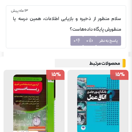
13 ماه پیش
سلام منظور از ذخیره و بازیابی اطلاعات، همین درسه یا
منظورش پایگاه داده‌هاست؟
پاسخ به نظر
👍
0
👎
0
محصولات مرتبط
15
15
%
%
15
15
%
%