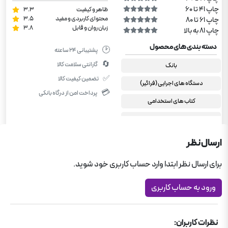
چاپ 41 تا 60
ظاهر و کیفیت
3.3
محتوای کاربردی و مفید
3.5
چاپ 61 تا 80
زبان روان و قابل
3.8
چاپ 81 به بالا
دسته بندی های محصول
🕑
پشتیبانی ۲۴ ساعته
🔄
گارانتی سلامت کالا
بانک
✅
تضمین کیفیت کالا
دستگاه های اجرایی (فراگیر)
💳
پرداخت امن از درگاه بانکی
کتاب های استخدامی
کتاب های استخدامی
کتاب های استخدامی
ارسال نظر
آموزش و پرورش
برای ارسال نظر ابتدا وارد حساب کاربری خود شوید.
آزمون های استخدامی چهارخونه
ورود به حساب کاربری
نظرات کاربران: