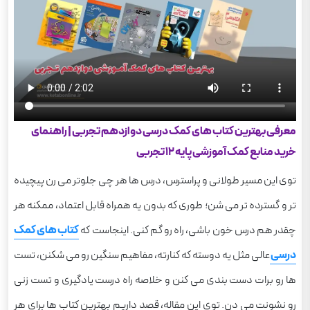
8) برترین کتاب های کمک درسی دین و زندگی
دوازدهم
کلید موفقیت در کنکور تجربی با انتخاب بهترین منابع
کمک درسی
بهترین کتاب های کنکور تجربی برای قبولی تضمینی
خرید انواع کتاب های کمک درسی دوازدهم از کتاب
معرفی بهترین کتاب های کمک درسی دوازدهم تجربی | راهنمای
آنلاین با تخفیف ویژه
خرید منابع کمک آموزشی پایه 12 تجربی
توی این مسیر طولانی و پراسترس، درس ها هر چی جلوتر می رن پیچیده
تر و گسترده تر می شن؛ طوری که بدون یه همراه قابل اعتماد، ممکنه هر
چقدر هم درس خون باشی، راه رو گم کنی. اینجاست که
کتاب های کمک
درسی
عالی مثل یه دوسته که کنارته، مفاهیم سنگین رو می شکنن، تست
ها رو برات دست بندی می کنن و خلاصه راه درست یادگیری و تست زنی
رو نشونت می دن. توی این مقاله، قصد داریم بهترین کتاب ها برای هر