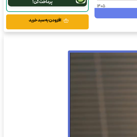
پرداخت کن!
1405
806
افزودن به سبد خرید
شومیز
رحلی
زیست شناسی
علوم تجربی
1410