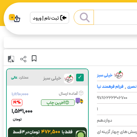
ثبت نام | ورود
0
خیلی سبز
خیلی سبز
عملکرد
عالی
نصری
فرزام فرهمند نیا
،
آماده ارسال
۱٬۸۹۰٬۰۰۰
9786222306700
19
%
😍آخرین چاپ
1
۱٬۵۳۱٬۰۰۰
تومان
دوازدهم
۴۷۲٬۵۰۰
سش های چهار گزینه ای
فقط با
تومان در ۴ قسط