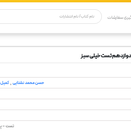
یری سفارشات
وازدهم تست خیلی سبز
حسن محمد نشتایی
کمیل 
،
تست – پر