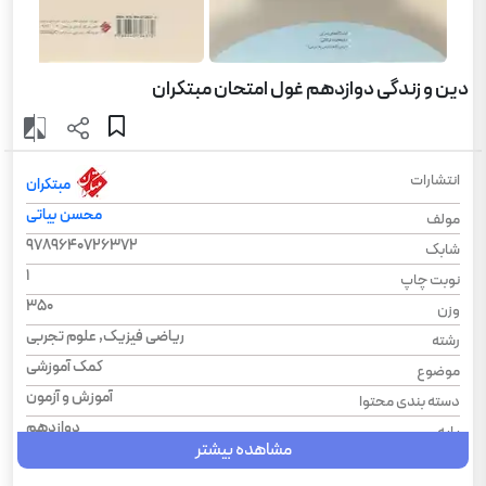
دین و زندگی دوازدهم غول امتحان مبتکران
انتشارات
مبتکران
محسن بیاتی
مولف
9789640726372
شابک
1
نوبت چاپ
350
وزن
ریاضی فیزیک, علوم تجربی
رشته
کمک آموزشی
موضوع
آموزش و آزمون
دسته بندی محتوا
دوازدهم
پایه
مشاهده بیشتر
دین و زندگی
درس