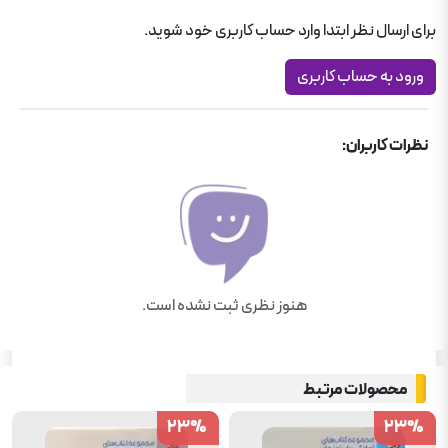
دین و زندگی دوازدهم ریاضی
برای ارسال نظر ابتدا وارد حساب کاربری خود شوید.
ورود به حساب کاربری
نظرات کاربران:
هنوز نظری ثبت نشده است.
محصولات مرتبط
23
23
%
%
23
23
%
%