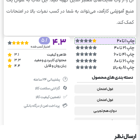
منبع آموزشی کارآمد، می‌تواند به شما در کسب نمرات بالا در امتحانات
کمک کند.
/ 5
4.3
چاپ 1 تا 20
امتیاز کسب شده
چاپ 21 تا 40
چاپ 41 تا 60
ظاهر و کیفیت
3.1
محتوای کاربردی و مفید
3.3
چاپ 61 تا 80
زبان روان و قابل
4.4
چاپ 81 به بالا
دسته بندی های محصول
🕑
پشتیبانی ۲۴ ساعته
🔄
گارانتی سلامت کالا
غول امتحان
✅
تضمین کیفیت کالا
غول امتحان
💳
پرداخت امن از درگاه بانکی
دوازدهم تجربی
دین و زندگی دوازدهم تجربی
دوازدهم ریاضی
ارسال نظر