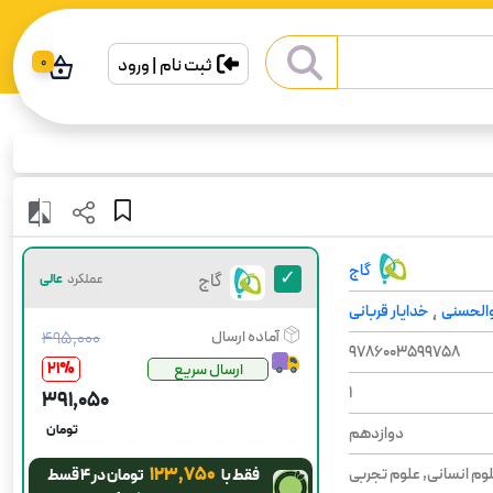
ثبت نام | ورود
0
گاج
گاج
عملکرد
عالی
والحسنی
خدایار قربانی
،
آماده ارسال
۴۹۵٬۰۰۰
9786003599758
21
%
ارسال سریع
1
۳۹۱٬۰۵۰
تومان
دوازدهم
۱۲۳٬۷۵۰
وم انسانی, علوم تجربی
فقط با
تومان در ۴ قسط