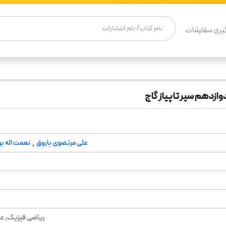
یری سفارشات
وازدهم سیر تا پیاز گاج
علی مرتضوی باروق
نعمت اله ب
،
ریاضی فیزیک, عل