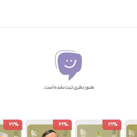
هنوز نظری ثبت نشده است.
21
21
%
%
21
21
%
%
21
21
%
%