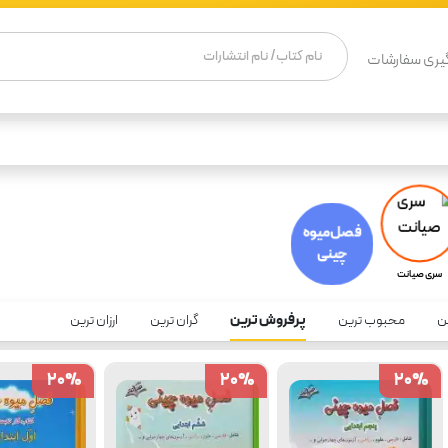
یری سفارشات
فصل میوه
چینی
سری صیانت
ن
محبوب ترین
پرفروش ترین
گران ترین
ارزان ترین
20
20
%
%
20
20
%
%
20
20
%
%