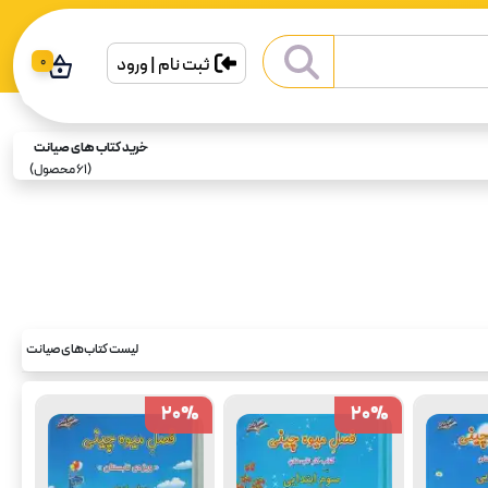
ثبت نام | ورود
0
خرید کتاب های صیانت
(
61
محصول)
لیست کتاب‌های صیانت
20
20
%
%
20
20
%
%