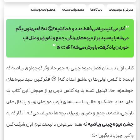
معرفی و توضیحات
دیدگاه‌ها
محصولات مشابه
محصولات نویسنده
”
فکر می‌کنید ریاضی فقط عدد و خط‌کشیه؟ 🤔 نه! اگه بهتون بگم
می‌شه با یه سبد پر از میوه‌های رنگی، جمع و تفریق رو مثل آب
“
خوردن یاد گرفت، باورش می‌شه؟ 🍎🍊🍌
کتاب اول دبستان فصل میوه چینی یه جور جادوگر کوچولوی ریاضیه که
اومده تا کلاس اولی‌ها رو عاشق اعداد کنه! 😍 فکر کنین سبد میوه‌های
خوشمزه، حالا تبدیل شده به یه کلاس درس پر از هیجان! این کتاب به
جای اعداد خشک و خالی، با سیب‌های قرمز، موزهای زرد و پرتقال‌های
نارنجی، قصه‌ی جمع و تفریق رو برای بچه‌ها تعریف می‌کنه. انگار که یه
جشن میوه‌چینی ریاضیه
که همه می‌تونن با لبخند توی اون شرکت کنن
و کلی چیز یاد بگیرن! 🥳