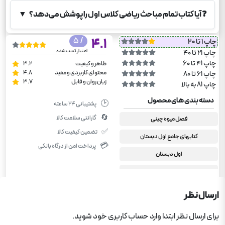
❓
آیا کتاب تمام مباحث ریاضی کلاس اول را پوشش می‌دهد؟
▼
/ 5
4.1
چاپ 1 تا 20
امتیاز کسب شده
چاپ 21 تا 40
چاپ 41 تا 60
ظاهر و کیفیت
3.2
محتوای کاربردی و مفید
4.8
چاپ 61 تا 80
زبان روان و قابل
3.7
چاپ 81 به بالا
دسته بندی های محصول
🕑
پشتیبانی ۲۴ ساعته
🔄
گارانتی سلامت کالا
فصل میوه چینی
✅
تضمین کیفیت کالا
کتابهای جامع اول دبستان
💳
پرداخت امن از درگاه بانکی
اول دبستان
کمک درسی دبستان
ارسال نظر
برای ارسال نظر ابتدا وارد حساب کاربری خود شوید.