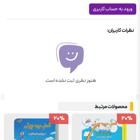
ورود به حساب کاربری
نظرات کاربران:
هنوز نظری ثبت نشده است.
محصولات مرتبط
20
20
%
%
20
20
%
%