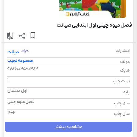
فصل میوه چینی اول ابتدایی صیانت
انتشارات
صیانت
معصومه نجیب
مولف
9786002550484
شابک
1
نوبت چاپ
اول دبستان
پایه
فصل میوه چینی
سری چاپ
1404
سال چاپ
مشاهده بیشتر