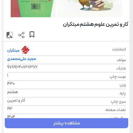
کار و تمرین علوم هشتم مبتکران
انتشارات
مبتکران
مجید علی‌محمدی
مولف
9789640728376
شابک
1
نوبت چاپ
430
وزن
هشتم
پایه
کار و تمرین
سری چاپ
192
تعداد صفحه
1404
سال چاپ
مشاهده بیشتر
شومیز
نوع جلد