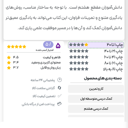
دانش‌آموزان مقطع هشتم است. با توجه به ساختار مناسب، روش‌های
یادگیری متنوع و تمرینات فراوان، این کتاب می‌تواند به یادگیری عمیق‌تر
دانش‌آموزان کمک کند و آن‌ها را در مسیر موفقیت علمی یاری کند.
/ 5
5
چاپ 1 تا 20
امتیاز کسب شده
چاپ 21 تا 40
چاپ 41 تا 60
ظاهر و کیفیت
4.5
محتوای کاربردی و مفید
3.4
چاپ 61 تا 80
زبان روان و قابل
3.7
چاپ 81 به بالا
دسته بندی های محصول
🕑
پشتیبانی ۲۴ ساعته
🔄
گارانتی سلامت کالا
کار و تمرین
✅
تضمین کیفیت کالا
کمک درسی متوسطه اول
💳
پرداخت امن از درگاه بانکی
کمک درسی هشتم
علوم هشتم