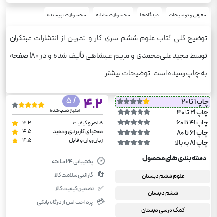
رحلی
قطع
علوم
معرفی و توضیحات
دیدگاه‌ها
محصولات مشابه
محصولات نویسنده
درس
توضیح کلی کتاب علوم ششم سری کار و تمرین از انتشارات مبتکران
توسط مجید علی‌محمدی و مریم علیشاهی تألیف شده و در 180 صفحه
به چاپ رسیده است. توضیحات بیشتر
/ 5
4.2
چاپ 1 تا 20
امتیاز کسب شده
چاپ 21 تا 40
چاپ 41 تا 60
ظاهر و کیفیت
4.2
محتوای کاربردی و مفید
4.5
چاپ 61 تا 80
زبان روان و قابل
4.5
چاپ 81 به بالا
دسته بندی های محصول
🕑
پشتیبانی ۲۴ ساعته
🔄
گارانتی سلامت کالا
علوم ششم دبستان
✅
تضمین کیفیت کالا
ششم دبستان
💳
پرداخت امن از درگاه بانکی
کمک درسی دبستان