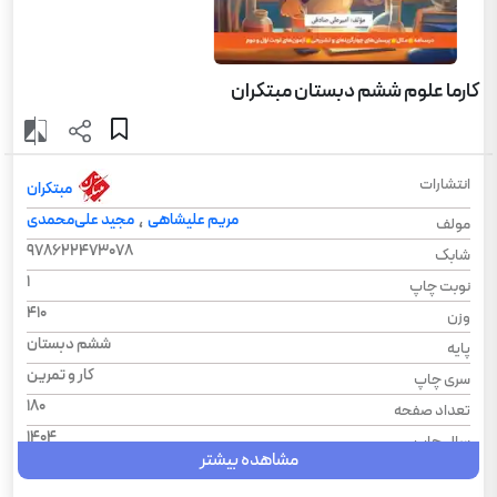
کارما علوم ششم دبستان مبتکران
انتشارات
مبتکران
مریم علیشاهی
مجید علی‌محمدی
،
مولف
978622473078
شابک
1
نوبت چاپ
410
وزن
ششم دبستان
پایه
کار و تمرین
سری چاپ
180
تعداد صفحه
1404
سال چاپ
مشاهده بیشتر
شومیز
نوع جلد