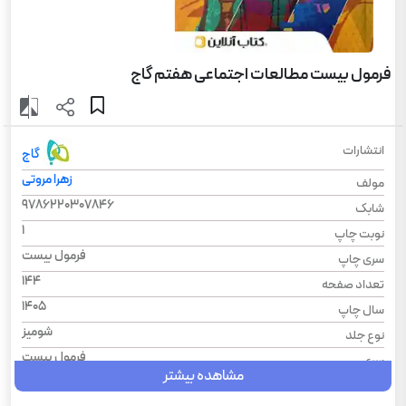
فرمول بیست مطالعات اجتماعی هفتم گاج
انتشارات
گاج
زهرا مروتی
مولف
9786220307846
شابک
1
نوبت چاپ
فرمول بیست
سری چاپ
144
تعداد صفحه
1405
سال چاپ
شومیز
نوع جلد
فرمول بیست
سری
مشاهده بیشتر
رحلی
قطع