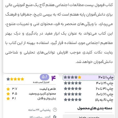
کتاب فرمول بیست مطالعات اجتماعی هفتم گاج یک منبع آموزشی عالی
برای دانش‌آموزان پایه هفتم است که به بررسی تاریخ، جغرافیا و فرهنگ
می‌پردازد. با ویژگی‌های منحصر به فرد، محتوای غنی و تمرینات متنوع،
این کتاب می‌تواند به عنوان یک ابزار مفید در یادگیری و درک بهتر
مفاهیم اجتماعی مورد استفاده قرار گیرد. استفاده بهینه از این کتاب با
رعایت نکات کلیدی موجب افزایش توانایی‌های تحلیلی و شناختی
دانش‌آموزان خواهد شد.
/ 5
4
چاپ 1 تا 20
امتیاز کسب شده
چاپ 21 تا 40
چاپ 41 تا 60
ظاهر و کیفیت
3.7
محتوای کاربردی و مفید
4.5
چاپ 61 تا 80
زبان روان و قابل
4.1
چاپ 81 به بالا
دسته بندی های محصول
🕑
پشتیبانی ۲۴ ساعته
🔄
گارانتی سلامت کالا
جامع متوسطه اول