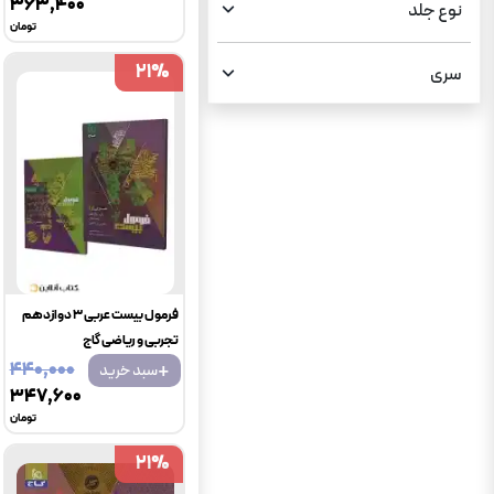
۳۶۳٬۴۰۰
نوع جلد
تومان
21
21
%
%
سری
فرمول بیست عربی 3 دوازدهم
تجربی و ریاضی گاج
+
۴۴۰٬۰۰۰
سبد خرید
۳۴۷٬۶۰۰
تومان
21
21
%
%