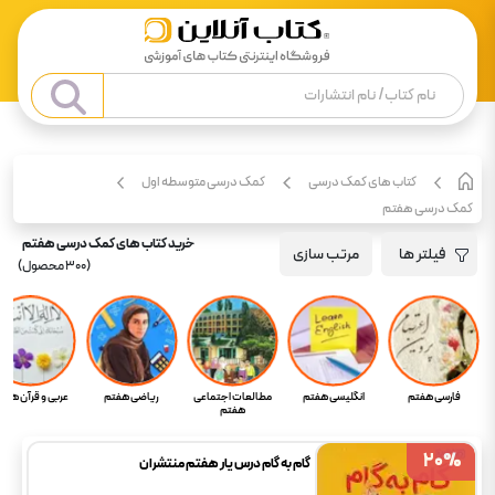
کتاب های کمک درسی
کمک درسی متوسطه اول
کمک درسی هفتم
خرید کتاب های کمک درسی هفتم
فیلتر ها
مرتب سازی
(
300
محصول)
فارسی هفتم
انگلیسی هفتم
مطالعات اجتماعی
ریاضی هفتم
عربی و قرآن هفت
هفتم
20
20
%
%
گام به گام درس یار هفتم منتشران