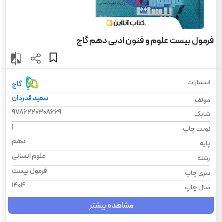
فرمول بیست علوم و فنون ادبی دهم گاج
انتشارات
گاج
سعید قدردان
مولف
9786220308669
شابک
1
نوبت چاپ
دهم
پایه
علوم انسانی
رشته
فرمول بیست
سری چاپ
1404
سال چاپ
مشاهده بیشتر