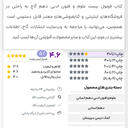
کتاب فرمول بیست علوم و فنون ادبی دهم گاج به راحتی در
فروشگاه‌های اینترنتی و کتابفروشی‌های معتبر قابل دسترسی است.
همچنین، می‌توانید با مراجعه به وب‌سایت انتشارات گاج، اطلاعات
بیشتری در مورد این کتاب و سایر محصولات آموزشی آن‌ها کسب کنید.
/ 5
4.6
چاپ 1 تا 20
امتیاز کسب شده
چاپ 21 تا 40
چاپ 41 تا 60
ظاهر و کیفیت
3.9
محتوای کاربردی و مفید
4.7
چاپ 61 تا 80
زبان روان و قابل
4.0
چاپ 81 به بالا
دسته بندی های محصول
🕑
پشتیبانی ۲۴ ساعته
🔄
گارانتی سلامت کالا
علوم و فنون ادبی دهم انسانی
✅
تضمین کیفیت کالا
دهم انسانی
💳
پرداخت امن از درگاه بانکی
کمک درسی دبیرستان
فرمول بیست گاج