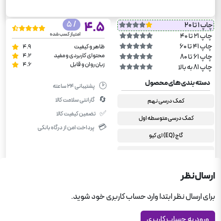
/ 5
4.5
چاپ 1 تا 20
امتیاز کسب شده
چاپ 21 تا 40
چاپ 41 تا 60
ظاهر و کیفیت
4.9
محتوای کاربردی و مفید
4.2
چاپ 61 تا 80
زبان روان و قابل
4.6
چاپ 81 به بالا
دسته بندی های محصول
🕑
پشتیبانی ۲۴ ساعته
🔄
گارانتی سلامت کالا
کمک درسی نهم
✅
تضمین کیفیت کالا
کمک درسی متوسطه اول
💳
پرداخت امن از درگاه بانکی
گاج (EQ) ای کیو
جامع متوسطه اول
ارسال نظر
برای ارسال نظر ابتدا وارد حساب کاربری خود شوید.
ورود به حساب کاربری