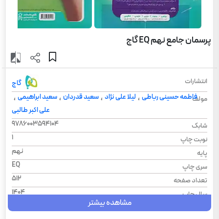
پرسمان جامع نهم EQ گاج
انتشارات
گاج
فاطمه حسینی رباطی
لیلا علی نژاد
سعید قدردان
سعید ابراهیمی
،
،
،
،
مولف
علی اکبر طالبی
9786003594104
شابک
1
نوبت چاپ
نهم
پایه
EQ
سری چاپ
512
تعداد صفحه
1404
سال چاپ
مشاهده بیشتر
EQ
سری