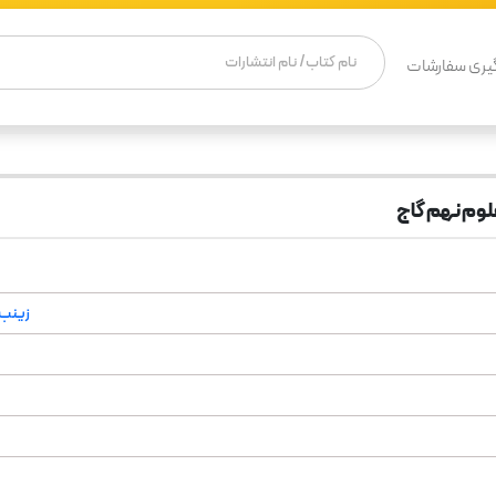
یری سفارشات
وم نهم گاج
زینب 