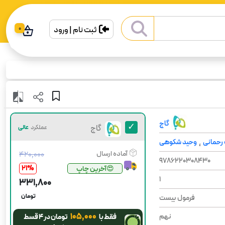
ثبت نام | ورود
0
گاج
گاج
عملکرد
عالی
رحمانی
وحید شکوهی
،
آماده ارسال
۴۲۰٬۰۰۰
9786220308430
21
%
😍آخرین چاپ
1
۳۳۱٬۸۰۰
تومان
فرمول بیست
۱۰۵٬۰۰۰
نهم
فقط با
تومان در ۴ قسط