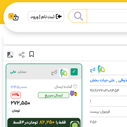
ثبت نام | ورود
0
گاج
گاج
عملکرد
عالی
 ذوقی
علی حیات بخش
،
آماده ارسال
۳۴۵٬۰۰۰
9786220308454
21
%
ارسال سریع
1
۲۷۲٬۵۵۰
تومان
فرمول بیست
۸۶٬۲۵۰
256
فقط با
تومان در ۴ قسط