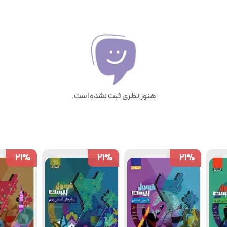
هنوز نظری ثبت نشده است.
21
21
%
%
21
21
%
%
21
21
%
%