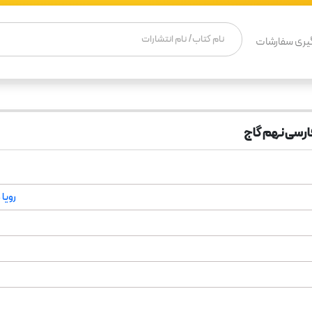
یری سفارشات
رسی نهم گاج
رویا