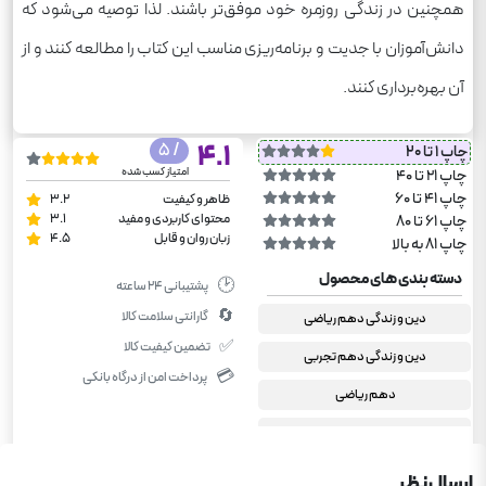
همچنین در زندگی روزمره خود موفق‌تر باشند. لذا توصیه می‌شود که
دانش‌آموزان با جدیت و برنامه‌ریزی مناسب این کتاب را مطالعه کنند و از
آن بهره‌برداری کنند.
/ 5
4.1
چاپ 1 تا 20
امتیاز کسب شده
چاپ 21 تا 40
چاپ 41 تا 60
ظاهر و کیفیت
3.2
محتوای کاربردی و مفید
3.1
چاپ 61 تا 80
زبان روان و قابل
4.5
چاپ 81 به بالا
دسته بندی های محصول
🕑
پشتیبانی ۲۴ ساعته
🔄
گارانتی سلامت کالا
دین و زندگی دهم ریاضی
✅
تضمین کیفیت کالا
دین و زندگی دهم تجربی
💳
پرداخت امن از درگاه بانکی
دهم ریاضی
کمک درسی رشته ریاضی
کمک درسی رشته تجربی
ارسال نظر