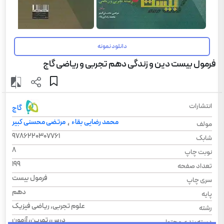
دانلود نمونه
فرمول بیست دین و زندگی دهم تجربی و ریاضی گاج
انتشارات
گاج
محمد رضایی بقاء
مرتضی محسنی کبیر
،
مولف
9786220307761
شابک
8
نوبت چاپ
199
تعداد صفحه
فرمول بیست
سری چاپ
دهم
پایه
علوم تجربی, ریاضی فیزیک
رشته
درس، تمرین، آزمون
دسته بندی محتوا