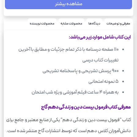
مشاهده بیشتر
460
وزن
درسنامه - پرسش‌های تشریحی به همراه پاسخ تشریحی - سوالات
موضوع
امتحان نهایی
1404
معرفی و توضیحات
دیدگاه‌ها
محصولات مشابه
محصولات نویسنده
سال چاپ
شومیز
نوع جلد
این کتاب شامل موارد زیر می‌باشد:
رحلی
قطع
110 صفحه درسنامه با ذکر تمام جزئیات و مطابق با آخرین
دین و زندگی
درس
تغییرات کتاب درسی
900 پرسش تشریحی و پاسخنامه تشریحی
5 نمونه امتحانی
به همراه 4 ساعت فیلم آموزشی ویژه شب امتحان
معرفی کتاب فرمول بیست دین و زندگی دهم گاج
کتاب "فرمول بیست دین و زندگی دهم" یکی از منابع معتبر و جامع برای
دانش‌آموزان کلاس دهم است که توسط انتشارات گاج منتشر شده است.