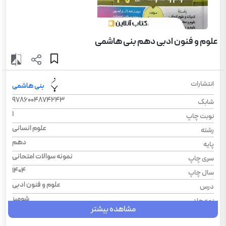
علوم و فنون ادبی دهم بنی هاشمی
انتشارات
بنی هاشمی
9786004874243
شابک
1
نوبت چاپ
علوم انسانی
رشته
دهم
پایه
نمونه سوالات امتحانی
سری چاپ
1404
سال چاپ
علوم و فنون‌ ادبی
درس
شومیز
نوع جلد
مشاهده بیشتر
رحلی
قطع