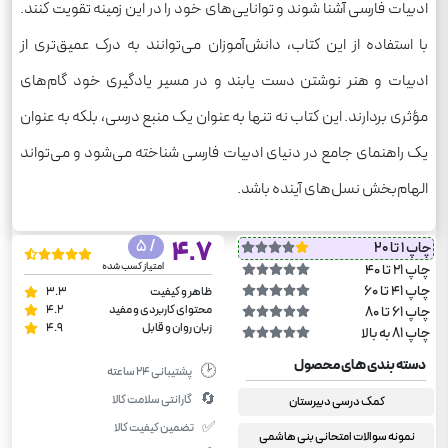
ادبیات فارسی آشنا شوند و توانایی‌های خود را در این زمینه تقویت کنند.
با استفاده از این کتاب، دانش‌آموزان می‌توانند به درک عمیق‌تری از
ادبیات و هنر نوشتن دست یابند و در مسیر یادگیری خود گام‌های
مؤثری بردارند. این کتاب نه تنها به عنوان یک منبع درسی، بلکه به عنوان
یک راهنمای جامع در دنیای ادبیات فارسی شناخته می‌شود و می‌تواند
الهام‌بخش نسل‌های آینده باشد.
/ 5
4.7
چاپ 1 تا 20
امتیاز کسب شده
چاپ 21 تا 40
چاپ 41 تا 60
ظاهر و کیفیت
3.3
محتوای کاربردی و مفید
4.2
چاپ 61 تا 80
زبان روان و قابل
4.9
چاپ 81 به بالا
دسته بندی های محصول
🕑
پشتیبانی ۲۴ ساعته
🔄
گارانتی سلامت کالا
کمک درسی دبیرستان
✅
تضمین کیفیت کالا
نمونه سوالات امتحانی بنی هاشمی