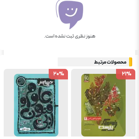
هنوز نظری ثبت نشده است.
محصولات مرتبط
20
20
%
%
21
21
%
%