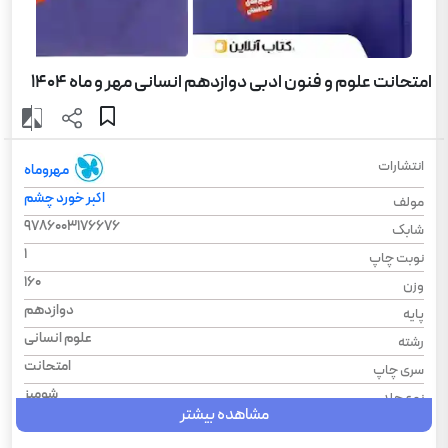
امتحانت علوم و فنون ادبی دوازدهم انسانی مهر و ماه 1404
انتشارات
مهروماه
اکبر خورد چشم
مولف
9786003176676
شابک
1
نوبت چاپ
160
وزن
دوازدهم
پایه
علوم انسانی
رشته
امتحانت
سری چاپ
شومیز
نوع جلد
مشاهده بیشتر
1404
سال چاپ