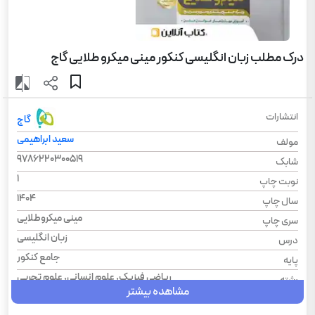
درک مطلب زبان انگلیسی کنکور مینی میکرو طلایی گاج
انتشارات
گاج
سعید ابراهیمی
مولف
9786220300519
شابک
1
نوبت چاپ
1404
سال چاپ
مینی میکروطلایی
سری چاپ
زبان انگلیسی
درس
جامع کنکور
پایه
ریاضی فیزیک, علوم انسانی, علوم تجربی
رشته
مشاهده بیشتر