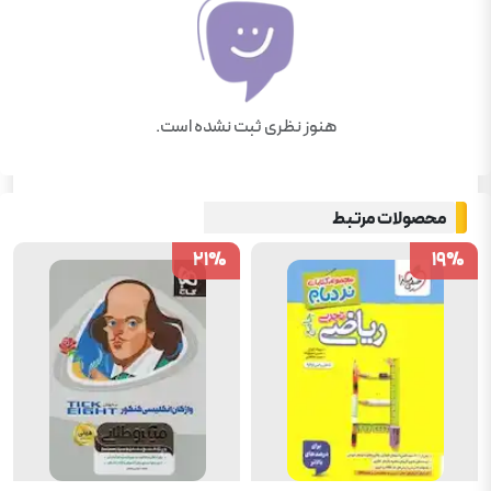
هنوز نظری ثبت نشده است.
محصولات مرتبط
21
21
%
%
19
19
%
%