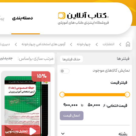
دسته بندی
پیگ
انتشارات
چهارخونه
آزمون های استخدامی چهارخونه
دبیری ت
مرتب سازی براساس:
جدیدتری
فیلتر ها
حذف فیلترها
نمایش کالاهای موجود
15
15
%
%
فیلتر قیمت
۹۰۰٬۰۰۰
۵۰٬۰۰۰
قیمت انتخابی:
از
تا
اعمال قیمت
تحلیل ویدئویی
رشته