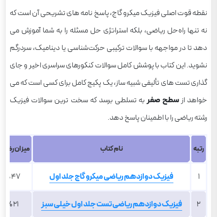
نقطه قوت اصلی فیزیک میکرو گاج، پاسخ نامه های تشریحی آن است که
نه تنها راه‌حل ریاضی، بلکه استراتژی حل مسئله را به شما آموزش می
دهد تا در مواجهه با سوالات ترکیبی حرکت‌شناسی یا دینامیک، سردرگم
نشوید. این کتاب با پوشش کامل سوالات کنکورهای سراسری اخیر و جای
گذاری تست های تألیفی شبیه ساز، یک پکیج کامل برای کسی است که می
خواهد از
سطح صفر
به تسلطی برسد که سخت ترین سوالات فیزیک
رشته ریاضی را با اطمینان پاسخ دهد.
رتبه
نام کتاب
میزان رضای
1
ف
یزیک دوازدهم ریاضی میکرو گاج جلد اول
47 %
2
فیزیک دوازدهم ریاضی تست جلد اول خیلی سبز
21 %