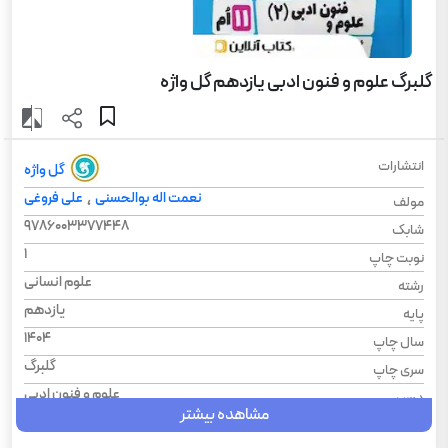
گلبرگ علوم و فنون ادبی یازدهم گل واژه
انتشارات
گل واژه
نعمت اله بوالحسنی
علی فروغی
،
مولف
9786003377448
شابک
1
نوبت چاپ
علوم انسانی
رشته
یازدهم
پایه
1404
سال چاپ
گلبرگ
سری چاپ
علوم و فنون‌ ادبی
درس
مشاهده بیشتر
106
تعداد صفحه