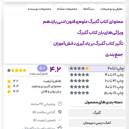
شومیز
نوع جلد
رحلی
معرفی و توضیحات
دیدگاه‌ها
محصولات مشابه
محصولات نویسنده
قطع
250
وزن
محتوای کتاب گلبرگ علوم و فنون ادبی یازدهم
گلبرگ
سری
ویژگی‌های بارز کتاب گلبرگ
تأثیر کتاب گلبرگ بر یادگیری دانش‌آموزان
جمع‌بندی
/ 5
4.2
چاپ 1 تا 20
امتیاز کسب شده
چاپ 21 تا 40
چاپ 41 تا 60
ظاهر و کیفیت
4.6
محتوای کاربردی و مفید
4.3
چاپ 61 تا 80
زبان روان و قابل
4.3
چاپ 81 به بالا
دسته بندی های محصول
🕑
پشتیبانی ۲۴ ساعته
🔄
گارانتی سلامت کالا
گلبرگ
✅
تضمین کیفیت کالا
کمک درسی دبیرستان
💳
پرداخت امن از درگاه بانکی