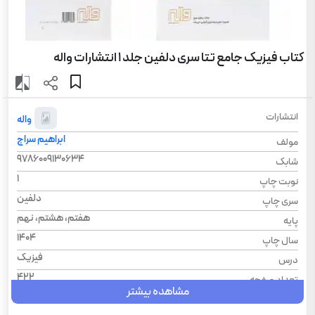
کتاب فیزیک جامع تتا سری دلفین جلد 1 انتشارات واله
انتشارات
واله
ابراهیم سراج
مولف
9786009130634
شابک
1
نوبت چاپ
دلفین
سری چاپ
هفتم، هشتم، نهم
پایه
1404
سال چاپ
فیزیک
درس
422
تعداد صفحه
مشاهده بیشتر
شومیز
نوع جلد