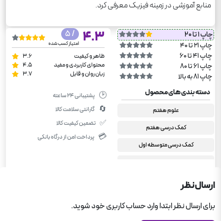
منابع آموزشی در زمینه فیزیک معرفی کرد.
/ 5
4.3
چاپ 1 تا 20
امتیاز کسب شده
چاپ 21 تا 40
چاپ 41 تا 60
ظاهر و کیفیت
3.6
محتوای کاربردی و مفید
4.5
چاپ 61 تا 80
زبان روان و قابل
3.7
چاپ 81 به بالا
دسته بندی های محصول
🕑
پشتیبانی ۲۴ ساعته
🔄
گارانتی سلامت کالا
علوم هفتم
✅
تضمین کیفیت کالا
کمک درسی هفتم
💳
پرداخت امن از درگاه بانکی
کمک درسی متوسطه اول
دلفین
کمک درسی هشتم
ارسال نظر
علوم هشتم
برای ارسال نظر ابتدا وارد حساب کاربری خود شوید.
کمک درسی نهم