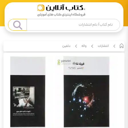
انتشارات
واله
دلفین