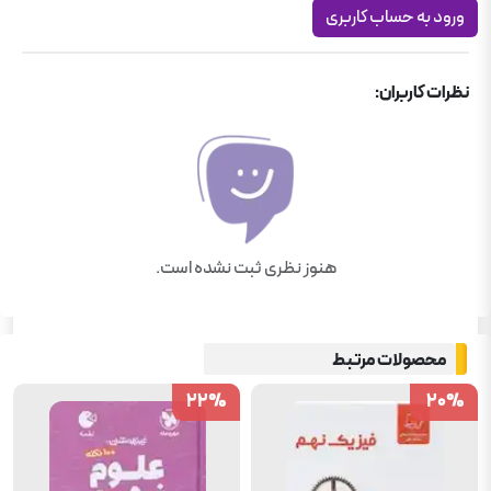
ورود به حساب کاربری
علوم نهم
نظرات کاربران:
هنوز نظری ثبت نشده است.
محصولات مرتبط
22
22
%
%
20
20
%
%