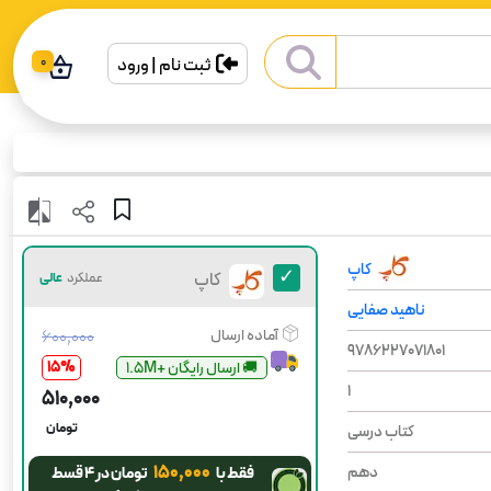
ثبت نام | ورود
0
کاپ
کاپ
عملکرد
عالی
ناهید صفایی
آماده ارسال
۶۰۰٬۰۰۰
9786227071801
15
%
😍آخرین چاپ
1
۵۱۰٬۰۰۰
تومان
کتاب درسی
۱۵۰٬۰۰۰
دهم
فقط با
تومان در ۴ قسط