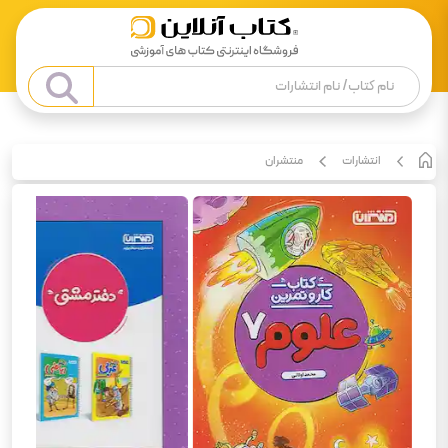
انتشارات
منتشران