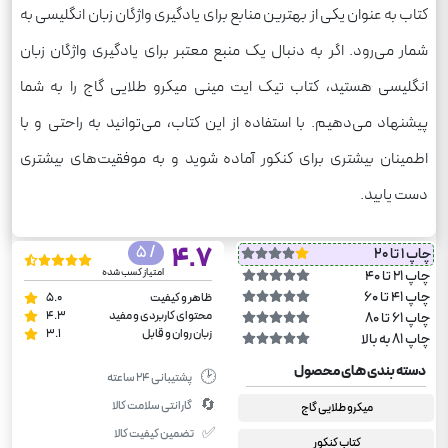
کتاب به عنوان یکی از بهترین منابع برای یادگیری واژگان زبان انگلیسی به
شمار می‌رود. اگر به دنبال یک منبع معتبر برای یادگیری واژگان زبان
انگلیسی هستید، کتاب تیک ایت مینی میکرو طلایی گاج را به شما
پیشنهاد می‌دهیم. با استفاده از این کتاب، می‌توانید به راحتی و با
اطمینان بیشتری برای کنکور آماده شوید و به موفقیت‌های بیشتری
دست یابید.
/ 5
4.7
چاپ 1 تا 20
امتیاز کسب شده
چاپ 21 تا 40
چاپ 41 تا 60
ظاهر و کیفیت
5.0
محتوای کاربردی و مفید
4.3
چاپ 61 تا 80
زبان روان و قابل
3.1
چاپ 81 به بالا
دسته بندی های محصول
🕑
پشتیبانی ۲۴ ساعته
🔄
گارانتی سلامت کالا
میکرو طلایی گاج
✅
تضمین کیفیت کالا
کتاب کنکور