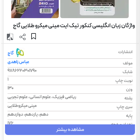
واژگان زبان انگلیسی کنکور تیک ایت مینی میکرو طلایی گاج
انتشارات
گاج
عباس زاهدی
مولف
9786220301790
شابک
1
نوبت چاپ
130
وزن
ریاضی فیزیک، علوم انسانی، علوم تجربی
رشته
مینی میکروطلایی
سری چاپ
دهم، یازدهم، دوازدهم
پایه
176
تعداد صفحه
مشاهده بیشتر
1404
سال چاپ