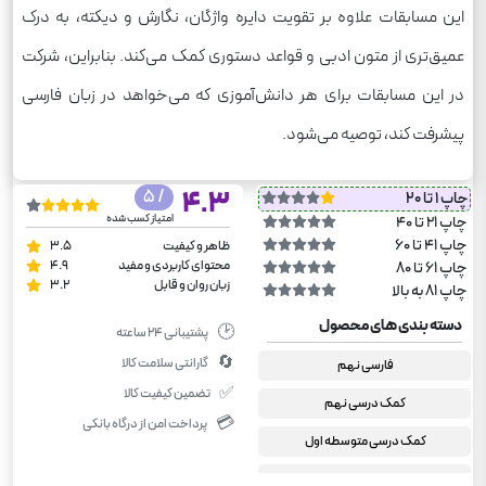
این مسابقات علاوه بر تقویت دایره واژگان، نگارش و دیکته، به درک
عمیق‌تری از متون ادبی و قواعد دستوری کمک می‌کند. بنابراین، شرکت
در این مسابقات برای هر دانش‌آموزی که می‌خواهد در زبان فارسی
پیشرفت کند، توصیه می‌شود.
/ 5
4.3
چاپ 1 تا 20
امتیاز کسب شده
چاپ 21 تا 40
چاپ 41 تا 60
ظاهر و کیفیت
3.5
محتوای کاربردی و مفید
4.9
چاپ 61 تا 80
زبان روان و قابل
3.2
چاپ 81 به بالا
دسته بندی های محصول
🕑
پشتیبانی ۲۴ ساعته
🔄
گارانتی سلامت کالا
فارسی نهم
✅
تضمین کیفیت کالا
کمک درسی نهم
💳
پرداخت امن از درگاه بانکی
کمک درسی متوسطه اول
مرشد مبتکران