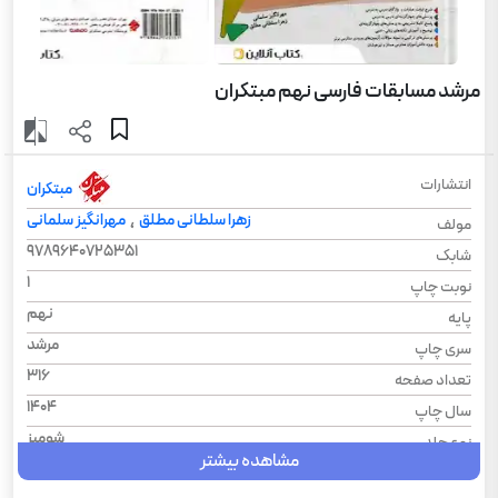
مرشد مسابقات فارسی نهم مبتکران
انتشارات
مبتکران
زهرا سلطانی مطلق
مهرانگیز سلمانی
،
مولف
9789640725351
شابک
1
نوبت چاپ
نهم
پایه
مرشد
سری چاپ
316
تعداد صفحه
1404
سال چاپ
شومیز
نوع جلد
مشاهده بیشتر
مرشد
سری