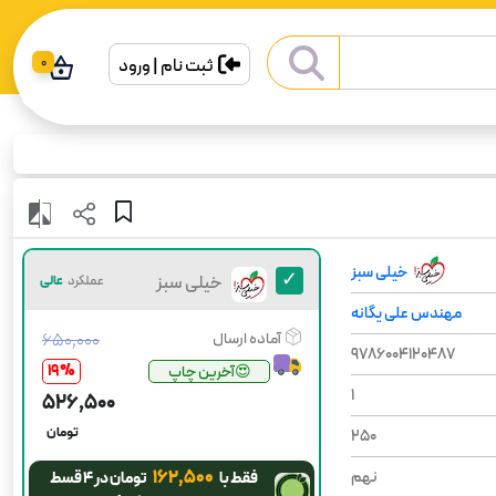
ثبت نام | ورود
0
خیلی سبز
خیلی سبز
عملکرد
عالی
مهندس علی یگانه
آماده ارسال
۶۵۰٬۰۰۰
9786004120487
19
%
😍آخرین چاپ
1
۵۲۶٬۵۰۰
تومان
250
۱۶۲٬۵۰۰
نهم
فقط با
تومان در ۴ قسط