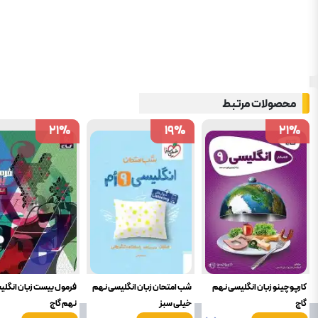
محصولات مرتبط
21
21
%
%
19
19
%
%
21
21
%
%
کارپوچینو زبان انگلیسی نهم
شب امتحان زبان انگلیسی نهم
فرمول بیست زبان انگل
گاج
خیلی سبز
نهم گاج