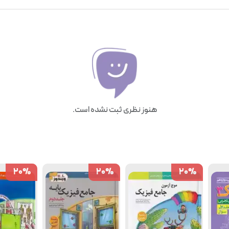
هنوز نظری ثبت نشده است.
20
20
%
%
20
20
%
%
20
20
%
%