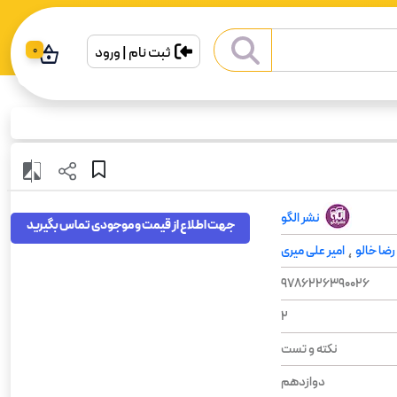
ثبت نام | ورود
0
نشر الگو
جهت اطلاع از قیمت و موجودی تماس بگیرید
رضا خالو
امیر علی میری
،
9786226390026
2
نکته و تست
دوازدهم