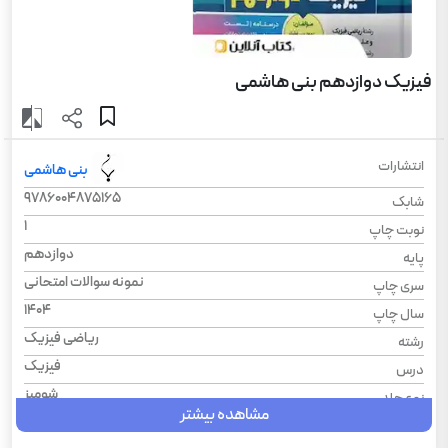
فیزیک دوازدهم بنی هاشمی
انتشارات
بنی هاشمی
9786004875165
شابک
1
نوبت چاپ
دوازدهم
پایه
نمونه سوالات امتحانی
سری چاپ
1404
سال چاپ
ریاضی فیزیک
رشته
فیزیک
درس
شومیز
نوع جلد
مشاهده بیشتر
رحلی
قطع