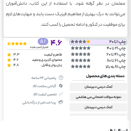
معلمان در نظر گرفته شود. با استفاده از این کتاب، دانش‌آموزان
می‌توانند به درک بهتری از مفاهیم فیزیک دست یابند و مهارت‌های لازم
برای موفقیت در کنکور و ادامه تحصیل را کسب کنند.
/ 5
4.6
چاپ 1 تا 20
امتیاز کسب شده
چاپ 21 تا 40
چاپ 41 تا 60
ظاهر و کیفیت
3.3
محتوای کاربردی و مفید
4.6
چاپ 61 تا 80
زبان روان و قابل
4.8
چاپ 81 به بالا
دسته بندی های محصول
🕑
پشتیبانی ۲۴ ساعته
🔄
گارانتی سلامت کالا
کمک درسی دبیرستان
✅
تضمین کیفیت کالا
نمونه سوالات امتحانی بنی هاشمی
💳
پرداخت امن از درگاه بانکی
کمک درسی دبیرستان
دوازدهم ریاضی
فیزیک دوازدهم ریاضی