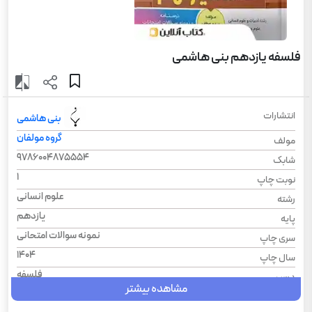
فلسفه یازدهم بنی هاشمی
انتشارات
بنی هاشمی
گروه مولفان
مولف
9786004875554
شابک
1
نوبت چاپ
علوم انسانی
رشته
یازدهم
پایه
نمونه سوالات امتحانی
سری چاپ
1404
سال چاپ
فلسفه
درس
مشاهده بیشتر
شومیز
نوع جلد