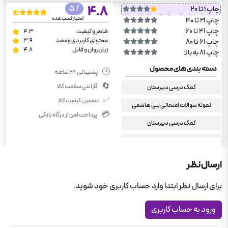
/ 5
4.8
چاپ 1 تا 20
امتیاز کسب شده
چاپ 21 تا 40
چاپ 41 تا 60
ظاهر و کیفیت
4.3
محتوای کاربردی و مفید
3.9
چاپ 61 تا 80
زبان روان و قابل
4.8
چاپ 81 به بالا
دسته بندی های محصول
🕑
پشتیبانی ۲۴ ساعته
🔄
گارانتی سلامت کالا
کمک درسی دبیرستان
✅
تضمین کیفیت کالا
نمونه سوالات امتحانی بنی هاشمی
💳
پرداخت امن از درگاه بانکی
کمک درسی دبیرستان
یازدهم انسانی
فلسفه یازدهم انسانی
ارسال نظر
برای ارسال نظر ابتدا وارد حساب کاربری خود شوید.
ورود به حساب کاربری