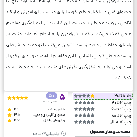
کتاب "فرمول بیست انسان و محیط زیست یازدهم" انتشارات گاج، با
محتوای غنی و ساختار منظم خود، ابزاری مناسب برای آموزش و ارتقاء
آگاهی در زمینه محیط زیست است. این کتاب نه تنها به یادگیری مفاهیم
علمی کمک می‌کند، بلکه دانش‌آموزان را به انجام اقدامات مثبت در
راستای حفاظت از محیط زیست تشویق می‌کند. با توجه به چالش‌های
زیست‌محیطی کنونی، آشنایی با این مفاهیم از اهمیت ویژه‌ای برخوردار
است و می‌تواند به شکل‌گیری نگرش‌های مثبت نسبت به محیط زیست
کمک کند.
/ 5
5
چاپ 1 تا 20
امتیاز کسب شده
چاپ 21 تا 40
چاپ 41 تا 60
ظاهر و کیفیت
4.2
محتوای کاربردی و مفید
3.5
چاپ 61 تا 80
زبان روان و قابل
4.6
چاپ 81 به بالا
دسته بندی های محصول
🕑
پشتیبانی ۲۴ ساعته