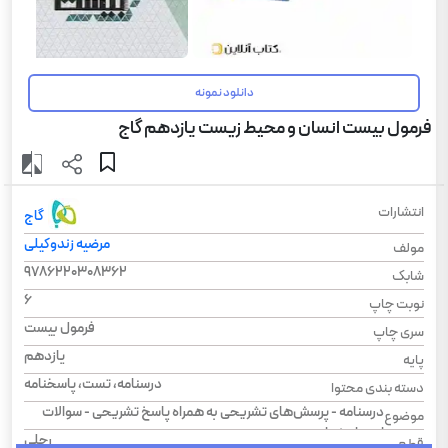
دانلود نمونه
فرمول بیست انسان و محیط زیست یازدهم گاج
انتشارات
گاج
مرضیه زندوکیلی
مولف
9786220308362
شابک
6
نوبت چاپ
فرمول بیست
سری چاپ
یازدهم
پایه
درسنامه، تست، پاسخنامه
دسته بندی محتوا
درسنامه - پرسش‌های تشریحی به همراه پاسخ تشریحی - سوالات
موضوع
امتحان نهایی
رحلی
قطع