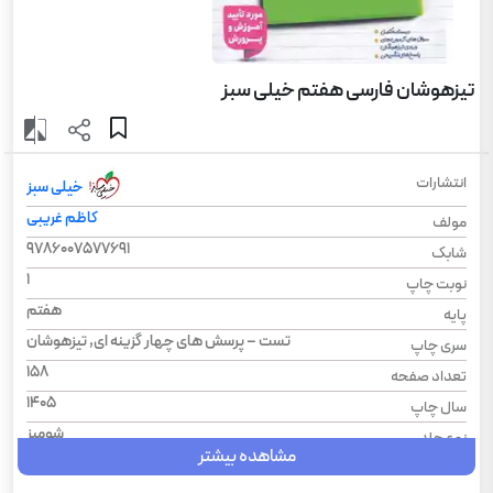
تیزهوشان فارسی هفتم خیلی سبز
انتشارات
خیلی سبز
کاظم غریبی
مولف
9786007577691
شابک
1
نوبت چاپ
هفتم
پایه
تست – پرسش های چهار گزینه ای, تیزهوشان
سری چاپ
158
تعداد صفحه
1405
سال چاپ
شومیز
نوع جلد
مشاهده بیشتر
رحلی
قطع