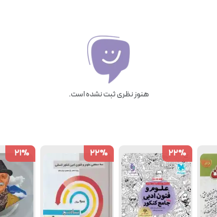
هنوز نظری ثبت نشده است.
21
21
%
%
22
22
%
%
22
22
%
%