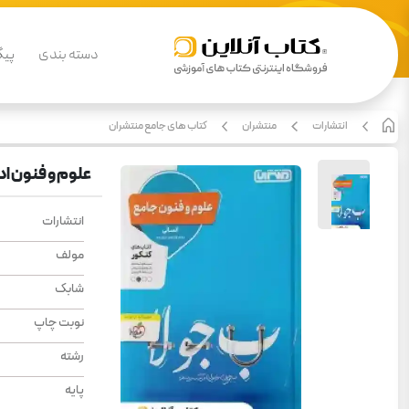
دسته بندی
پیگ
انتشارات
منتشران
کتاب های جامع منتشران
علوم و فنون اد
انتشارات
مولف
شابک
نوبت چاپ
رشته
پایه