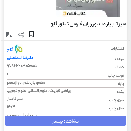
سیر تا پیاز دستور زبان فارسی کنکور گاج
انتشارات
گاج
علیرضا اسماعیلی
مولف
9786220305705
شابک
1
نوبت چاپ
دهم، یازدهم، دوازدهم
پایه
ریاضی فیزیک، علوم انسانی، علوم تجربی
رشته
سیر تا پیاز
سری چاپ
1404
سال چاپ
سیر تا پیاز موضوعی
سری
مشاهده بیشتر
فارسی
درس