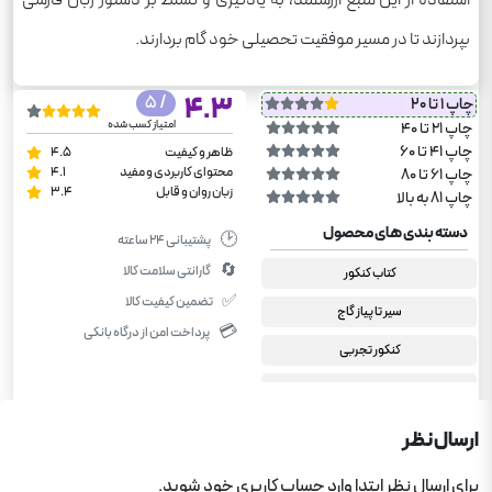
بپردازند تا در مسیر موفقیت تحصیلی خود گام بردارند.
/ 5
4.3
چاپ 1 تا 20
امتیاز کسب شده
چاپ 21 تا 40
چاپ 41 تا 60
ظاهر و کیفیت
4.5
محتوای کاربردی و مفید
4.1
چاپ 61 تا 80
زبان روان و قابل
3.4
چاپ 81 به بالا
دسته بندی های محصول
🕑
پشتیبانی ۲۴ ساعته
🔄
گارانتی سلامت کالا
کتاب کنکور
✅
تضمین کیفیت کالا
سیر تا پیاز گاج
💳
پرداخت امن از درگاه بانکی
کنکور تجربی
جامع کنکور
فارسی کنکور
ارسال نظر
کنکور انسانی
برای ارسال نظر ابتدا وارد حساب کاربری خود شوید.