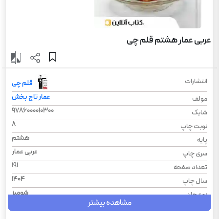
عربی عمار هشتم قلم چی
انتشارات
قلم چی
عمار تاج بخش
مولف
9786000010300
شابک
8
نوبت چاپ
هشتم
پایه
عربی عمار
سری چاپ
191
تعداد صفحه
1404
سال چاپ
شومیز
نوع جلد
مشاهده بیشتر
رحلی
قطع