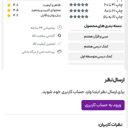
چاپ 41 تا 60
ظاهر و کیفیت
4.8
محتوای کاربردی و مفید
4.5
چاپ 61 تا 80
زبان روان و قابل
4.8
چاپ 81 به بالا
دسته بندی های محصول
🕑
پشتیبانی ۲۴ ساعته
🔄
گارانتی سلامت کالا
عربی و قرآن هشتم
✅
تضمین کیفیت کالا
کمک درسی هشتم
💳
پرداخت امن از درگاه بانکی
کمک درسی متوسطه اول
عربی عمار قلم چی
جامع متوسطه اول
ارسال نظر
برای ارسال نظر ابتدا وارد حساب کاربری خود شوید.
ورود به حساب کاربری
نظرات کاربران: