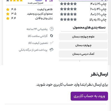
امتیاز کسب شده
چاپ 21 تا 40
چاپ 41 تا 60
ظاهر و کیفیت
4.5
محتوای کاربردی و مفید
3.5
چاپ 61 تا 80
زبان روان و قابل
4.4
چاپ 81 به بالا
دسته بندی های محصول
🕑
پشتیبانی ۲۴ ساعته
🔄
گارانتی سلامت کالا
علوم چهارم دبستان
✅
تضمین کیفیت کالا
چهارم دبستان
💳
پرداخت امن از درگاه بانکی
کمک درسی دبستان
سیر تا پیاز گاج
ارسال نظر
برای ارسال نظر ابتدا وارد حساب کاربری خود شوید.
ورود به حساب کاربری