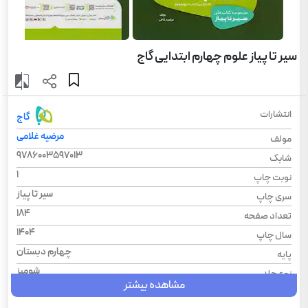
سیر تا پیاز علوم چهارم ابتدایی گاج
انتشارات
گاج
مرضیه غلامی
مولف
9786003597013
شابک
1
نوبت چاپ
سیر تا پیاز
سری چاپ
184
تعداد صفحه
1404
سال چاپ
چهارم دبستان
پایه
شومیز
نوع جلد
مشاهده بیشتر
سیر تا پیاز
سری