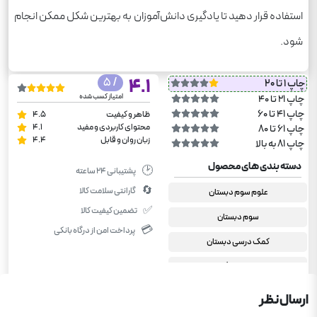
استفاده قرار دهید تا یادگیری دانش‌آموزان به بهترین شکل ممکن انجام
شود.
/ 5
4.1
چاپ 1 تا 20
امتیاز کسب شده
چاپ 21 تا 40
چاپ 41 تا 60
ظاهر و کیفیت
4.5
محتوای کاربردی و مفید
4.1
چاپ 61 تا 80
زبان روان و قابل
4.4
چاپ 81 به بالا
دسته بندی های محصول
🕑
پشتیبانی ۲۴ ساعته
🔄
گارانتی سلامت کالا
علوم سوم دبستان
✅
تضمین کیفیت کالا
سوم دبستان
💳
پرداخت امن از درگاه بانکی
کمک درسی دبستان
سیر تا پیاز گاج
سوم دبستان
ارسال نظر