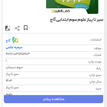
سیر تا پیاز علوم سوم ابتدایی گاج
انتشارات
گاج
مرضیه غلامی
مولف
9786003595903
شابک
1
نوبت چاپ
سوم دبستان
پایه
سیر تا پیاز
سری چاپ
1404
سال چاپ
سیر تا پیاز
سری
علوم
درس
مشاهده بیشتر
رحلی
قطع