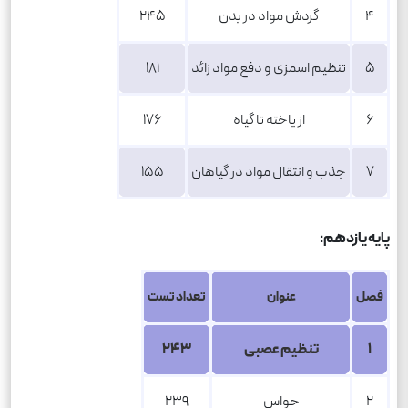
4
گردش مواد در بدن
245
5
تنظیم اسمزی و دفع مواد زائد
181
6
از یاخته تا گیاه
176
7
جذب و انتقال مواد در گیاهان
155
پایه یازدهم
:
فصل
عنوان
تعداد تست
1
تنظیم عصبی
243
2
حواس
239