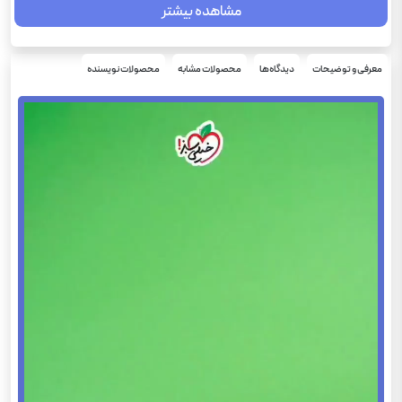
مشاهده بیشتر
جامع کنکور
پایه
علوم تجربی
رشته
شومیز
معرفی و توضیحات
دیدگاه‌ها
محصولات مشابه
محصولات نویسنده
نوع جلد
1405
سال چاپ
رحلی
قطع
زیست شناسی
درس