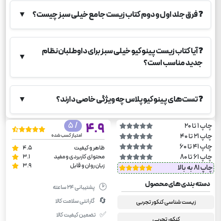
❓
فرق جلد اول و دوم کتاب زیست جامع خیلی سبز چیست؟
▼
❓
آیا کتاب زیست پینوکیو خیلی سبز برای داوطلبان نظام
▼
جدید مناسب است؟
❓
تست‌های پینوکیو پلاس چه ویژگی خاصی دارند؟
▼
/ 5
4.9
چاپ 1 تا 20
چاپ 21 تا 40
امتیاز کسب شده
چاپ 41 تا 60
ظاهر و کیفیت
4.5
چاپ 61 تا 80
محتوای کاربردی و مفید
3.1
زبان روان و قابل
3.9
چاپ 81 به بالا
دسته بندی های محصول
🕑
پشتیبانی ۲۴ ساعته
🔄
گارانتی سلامت کالا
زیست شناسی کنکور تجربی
✅
تضمین کیفیت کالا
کنکور تجربی