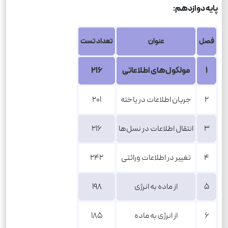
پایه دوازدهم
:
فصل
عنوان
تعداد تست
1
مولکول‌های اطلاعاتی
216
2
جریان اطلاعات در یاخته
201
3
انتقال اطلاعات در نسل‌ها
216
4
تغییر در اطلاعات وراثتی
242
5
از ماده به انرژی
198
6
از انرژی به ماده
185