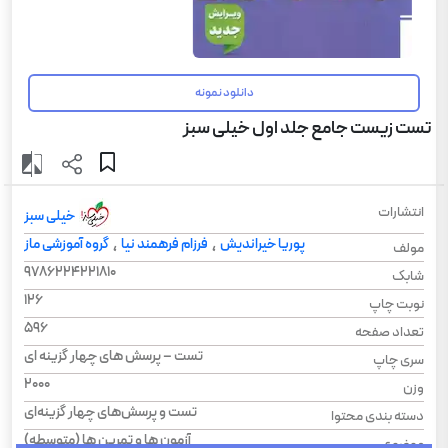
دانلود نمونه
تست زیست جامع جلد اول خیلی سبز
انتشارات
خیلی سبز
پوریا خیراندیش
فرزام فرهمند نیا
گروه آموزشی ماز
،
،
مولف
9786224221810
شابک
126
نوبت چاپ
596
تعداد صفحه
تست – پرسش های چهار گزینه ای
سری چاپ
2000
وزن
تست و پرسش‌های چهار گزینه‌ای
دسته بندی محتوا
آزمون ها و تمرین ها (متوسطه)
موضوع