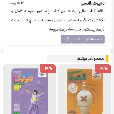
داریوش
قدسی
12 ماه پیش
واقعا کتاب عالی بود همین کتاب چند دور بخونید کامل و
نکاتش یاد بگیرید بعد برای دوران جمع بندی موج ازمون بزنید
درصد زیستتون بالای ۵۰ درصد میرسه
پاسخ به نظر
👍
0
👎
0
محصولات مرتبط
19
19
%
%
19
19
%
%