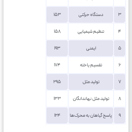
3
دستگاه حرکتی
153
4
تنظیم شیمیایی
158
5
ایمنی
193
6
تقسیم یاخته
174
7
تولید مثل
295
8
تولید مثل نهاندانگان
133
9
پاسخ گیاهان به محرک‌ها
124