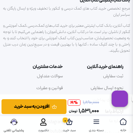
بانک کتاب اینترنتی کتاب آنلاین
مرجع تخصصی خرید کتاب های کمک درسی و کنکور با تخفیف ویژه و ارسال رایگان به
سراسر ایران
کتاب آنلاین، بانک کتاب اینترنتی معتبر برای خرید کتاب‌های کمک‌درسی ،کمک آموزشی و
کنکور از ناشران برتر است.ما در کتاب آنلاین، دانش‌آموزان را راهنمایی می‌کنیم تا با توجه
به وضعیت تحصیلیشان، مناسب‌ترین کتاب کمک آموزشی برای خود را انتخاب کنند و به
راحتی و با چند کلیک ساده ، کتابها را با بهترین قیمت و در سریع‌ترین زمان درب منزل
تحویل بگیرند.
راهنمای خرید آنلاین
خدمات مشتریان
ثبت سفارش
سوالات متداول
نحوه ارسال سفارش
قوانین و مقررات
روش های پرداخت
حریم خصوصی
۱٬۸۹۰٬۰۰۰
19
%
افزودن به سبد خرید
۱٬۵۳۱٬۰۰۰
ارتباط با ما
حضور مجازی کتاب آنلاین
تومان
درباره ما
0
Instagram
خانه
دسته بندی
سبد خرید
داشبورد
پشتیبانی تلفنی
Youtube
تماس با ما