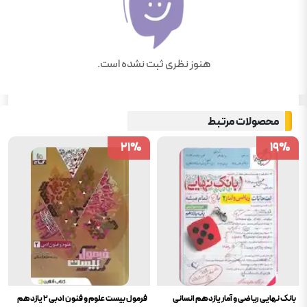
هنوز نظری ثبت نشده است.
محصولات مرتبط
21
21
%
%
19
19
%
%
بانک نهایی ریاضی و آمار یازدهم انسانی
فرمول بیست علوم و فنون ادبی 2 یازدهم