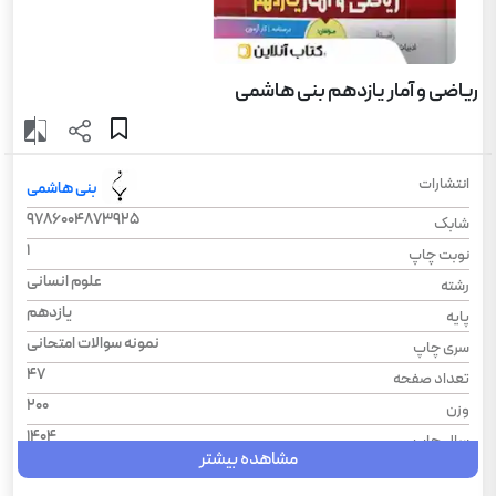
ریاضی و آمار یازدهم بنی هاشمی
انتشارات
بنی هاشمی
9786004873925
شابک
1
نوبت چاپ
علوم انسانی
رشته
یازدهم
پایه
نمونه سوالات امتحانی
سری چاپ
47
تعداد صفحه
200
وزن
1404
سال چاپ
مشاهده بیشتر
شومیز
نوع جلد