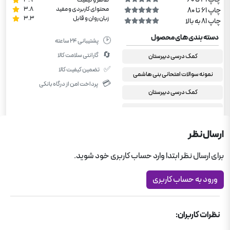
محتوای کاربردی و مفید
3.8
چاپ 61 تا 80
زبان روان و قابل
3.3
چاپ 81 به بالا
دسته بندی های محصول
🕑
پشتیبانی ۲۴ ساعته
🔄
گارانتی سلامت کالا
کمک درسی دبیرستان
✅
تضمین کیفیت کالا
نمونه سوالات امتحانی بنی هاشمی
💳
پرداخت امن از درگاه بانکی
کمک درسی دبیرستان
یازدهم انسانی
تاریخ و جغرافیا یازدهم انسانی
ارسال نظر
برای ارسال نظر ابتدا وارد حساب کاربری خود شوید.
ورود به حساب کاربری
نظرات کاربران: