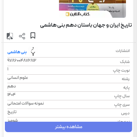
تاریخ ایران و جهان باستان دهم بنی هاشمی
انتشارات
بنی هاشمی
9786004872812
شابک
1
نوبت چاپ
علوم انسانی
رشته
دهم
پایه
1404
سال چاپ
نمونه سوالات امتحانی
سری چاپ
تاریخ
درس
شومیز
نوع جلد
مشاهده بیشتر
رحلی
قطع