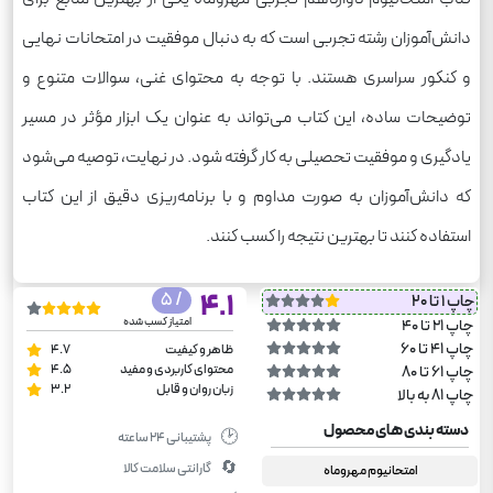
دانش‌آموزان رشته تجربی است که به دنبال موفقیت در امتحانات نهایی
و کنکور سراسری هستند. با توجه به محتوای غنی، سوالات متنوع و
توضیحات ساده، این کتاب می‌تواند به عنوان یک ابزار مؤثر در مسیر
یادگیری و موفقیت تحصیلی به کار گرفته شود. در نهایت، توصیه می‌شود
که دانش‌آموزان به صورت مداوم و با برنامه‌ریزی دقیق از این کتاب
استفاده کنند تا بهترین نتیجه را کسب کنند.
/ 5
4.1
چاپ 1 تا 20
امتیاز کسب شده
چاپ 21 تا 40
چاپ 41 تا 60
ظاهر و کیفیت
4.7
محتوای کاربردی و مفید
4.5
چاپ 61 تا 80
زبان روان و قابل
3.2
چاپ 81 به بالا
دسته بندی های محصول
🕑
پشتیبانی ۲۴ ساعته
🔄
گارانتی سلامت کالا
امتحانیوم مهروماه