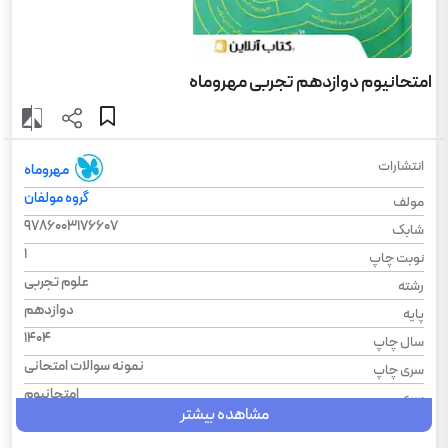
امتحانیوم دوازدهم تجربی مهروماه
انتشارات
مهروماه
گروه مولفان
مولف
9786003176607
شابک
1
نوبت چاپ
علوم تجربی
رشته
دوازدهم
پایه
1404
سال چاپ
نمونه سوالات امتحانی
سری چاپ
امتحانیوم
سری
مشاهده بیشتر
شومیز
نوع جلد