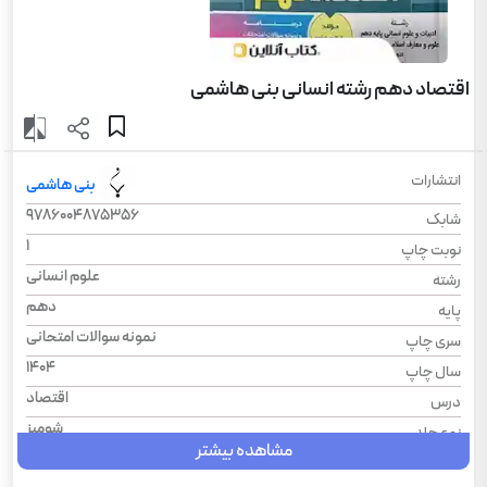
اقتصاد دهم رشته انسانی بنی هاشمی
انتشارات
بنی هاشمی
9786004875356
شابک
1
نوبت چاپ
علوم انسانی
رشته
دهم
پایه
نمونه سوالات امتحانی
سری چاپ
1404
سال چاپ
اقتصاد
درس
شومیز
نوع جلد
مشاهده بیشتر
رحلی
قطع