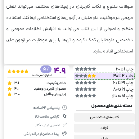
سوالات متنوع و نکات کاربردی در زمینه‌های مختلف، می‌تواند نقش
مهمی در موفقیت داوطلبان در آزمون‌های استخدامی ایفا کند. استفاده
منظم و اصولی از این کتاب می‌تواند به افزایش اطلاعات عمومی و
تخصصی داوطلبان کمک کرده و آن‌ها را برای موفقیت در آزمون‌های
استخدامی آماده سازد.
/ 5
4.9
چاپ 1 تا 20
چاپ 21 تا 40
امتیاز کسب شده
چاپ 41 تا 60
ظاهر و کیفیت
3.1
محتوای کاربردی و مفید
4.1
چاپ 61 تا 80
زبان روان و قابل
3.0
چاپ 81 به بالا
دسته بندی های محصول
🕑
پشتیبانی ۲۴ ساعته
🔄
گارانتی سلامت کالا
کتاب های استخدامی
✅
تضمین کیفیت کالا
فولاد
💳
پرداخت امن از درگاه بانکی
بانک