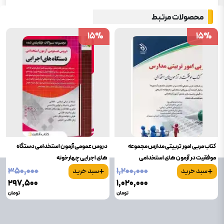
علوم پزشکی
محصولات مرتبط
تامین اجتماعی
15
15
%
%
15
15
%
%
صنعتی و تولیدی
پتروشیمی
استخدامی آراه
کتاب مربی امور تربیتی مدارس مجموعه
دروس عمومی آزمون استخدامی دستگاه
موفقیت در آزمون های استخدامی
های اجرایی چهارخونه
+
+
۳۵۰٬۰۰۰
۱٬۲۰۰٬۰۰۰
سبد خرید
سبد خرید
۲۹۷٬۵۰۰
۱٬۰۲۰٬۰۰۰
تومان
تومان