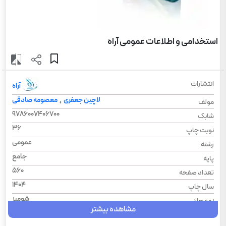
استخدامی و اطلاعات عمومی آراه
انتشارات
آراه
لاچین جعفری
معصومه صادقی
،
مولف
9786007406700
شابک
36
نوبت چاپ
عمومی
رشته
جامع
پایه
560
تعداد صفحه
1404
سال چاپ
شومیز
نوع جلد
مشاهده بیشتر
کتاب موفقیت در آزمون های استخدامی
سری